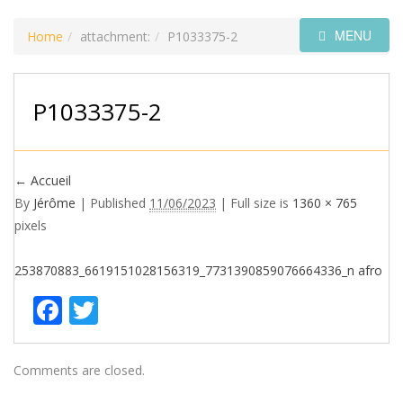
MENU
Home
attachment:
P1033375-2
P1033375-2
←
Accueil
By
Jérôme
|
Published
11/06/2023
| Full size is
1360 × 765
pixels
253870883_6619151028156319_7731390859076664336_n
afro
Facebook
Twitter
Comments are closed.