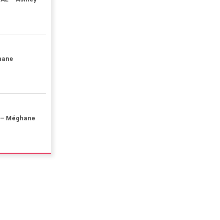
hane
 – Méghane