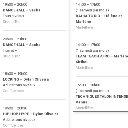
19h00 – 20h00
14h00 – 17h00
DANCEHALL – Sacha
(1 samedi par mois)
Tous niveaux
BAHIA TO RIO – Hélène et
Studio Tnd
Marlène
Martellière
20h00 – 21h00
DANCEHALL – Sacha
14h00 – 17h00
Inter et +
(1 samedi par mois)
Studio Tnd
TEAM TEACH AFRO – Marlène
Kirikou
Martellière
18h00 – 19h00
LOCKING – Dylan Oliveira
Adulte tous niveaux
15h00 – 18h00
Confluences
(1 samedi par mois)
TECHNIQUES TALON INTENSI
Venus
Martellière
19h00 – 20h30
HIP HOP HYPE – Dylan Oliveira
Adulte tous niveaux
Confluences