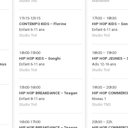
Studio Tnd
Martellière
11h15-12h15
17h30 – 18h30
CONTEMPO KIDS – Florine
HIP HOP KIDS – Son
Enfant 6-11 ans
Enfant 6-11 ans
Studio Tnd
Studio Tnd
14h00-15h00
18h30 – 19h30
HIP HOP KIDS – Songhi
HIP HOP JEUNES – 
nus
Enfant 6-11 ans
Ado 12-16 ans
Studio Tnd
Studio Tnd
15h00-16h00
19h30 – 20h30
HIP HOP BREAKDANCE – Teagan
HIP HOP COMMERCI
–
Enfant 8-11 ans
Niveau 1
Studio Tnd
Studio TND
16h00-17h00
20h30 – 22h
HIP HOP BREAKDANCE – Teagan
HIP HOP COMMERCI