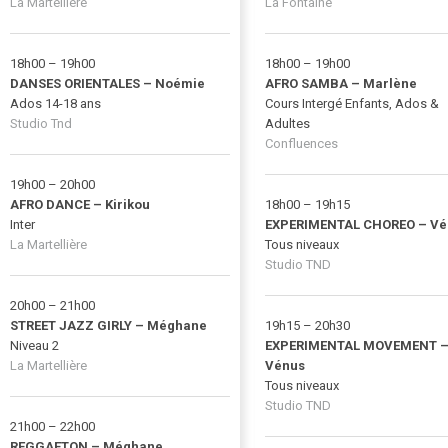
La Martellière
La Fontaine
18h00 – 19h00
18h00 – 19h00
DANSES ORIENTALES – Noémie
AFRO SAMBA – Marlène
Ados 14-18 ans
Cours Intergé Enfants, Ados &
Studio
Tnd
Adultes
Confluences
19h00 – 20h00
AFRO DANCE – Kirikou
18h00 – 19h15
Inter
EXPERIMENTAL CHOREO – Vé
La Martellière
Tous niveaux
Studio TND
20h00 – 21h00
STREET JAZZ GIRLY – Méghane
19h15 – 20h30
Niveau 2
EXPERIMENTAL MOVEMENT 
La Martellière
Vénus
Tous niveaux
Studio TND
21h00 – 22h00
REGGAETON – Méghane