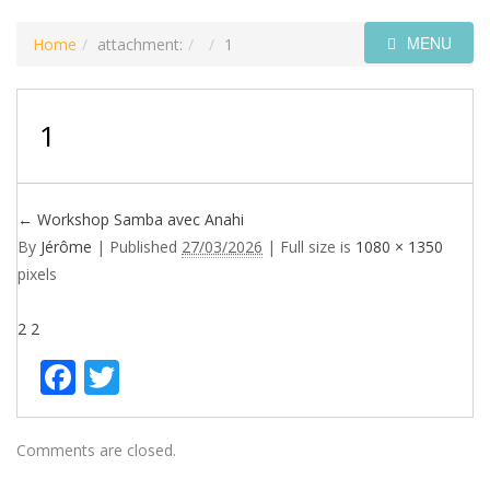
MENU
Home
attachment:
1
1
←
Workshop Samba avec Anahi
By
Jérôme
|
Published
27/03/2026
| Full size is
1080 × 1350
pixels
2
2
Facebook
Twitter
Comments are closed.