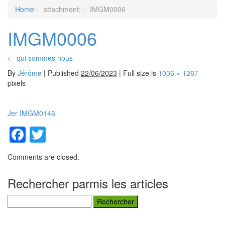
Home
MENU
attachment:
IMGM0006
IMGM0006
←
qui sommes nous
By
Jérôme
|
Published
22/06/2023
| Full size is
1036 × 1267
pixels
Jer
IMGM0146
Facebook
Twitter
Comments are closed.
Rechercher parmis les articles