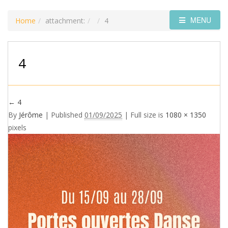
MENU
Home
attachment:
4
4
←
4
By
Jérôme
|
Published
01/09/2025
| Full size is
1080 × 1350
pixels