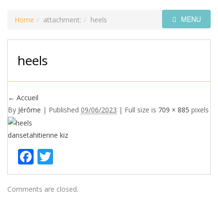
MENU
Home
attachment:
heels
heels
←
Accueil
By
Jérôme
|
Published
09/06/2023
| Full size is
709 × 885
pixels
dansetahitienne
kiz
Facebook
Twitter
Comments are closed.