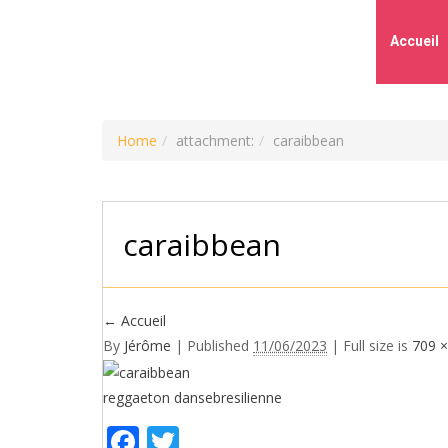
Accueil
Home
attachment:
caraibbean
caraibbean
←
Accueil
By
Jérôme
|
Published
11/06/2023
| Full size is
709 ×
reggaeton
dansebresilienne
Facebook
Twitter