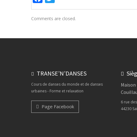
Comments are closed.
TRANSE’N’DANSES
Sièg
Cours de danses du monde et de danses
Maison 
urbaines - Forme et relaxation
Couilla
6 rue de
Page Facebook
44230 Sai