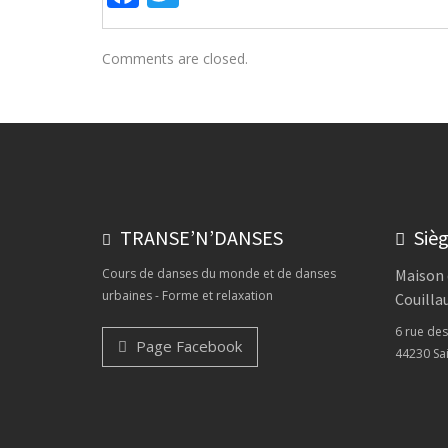
Comments are closed.
TRANSE’N’DANSES
Sièg
Cours de danses du monde et de danses
Maison 
urbaines - Forme et relaxation
Couilla
6 rue de
Page Facebook
44230 Sai