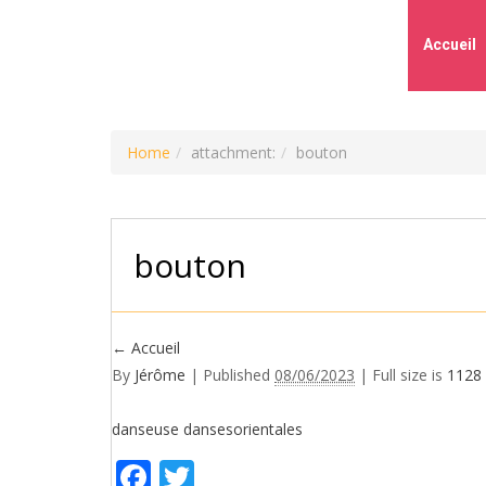
Accueil
Home
attachment:
bouton
bouton
←
Accueil
By
Jérôme
|
Published
08/06/2023
| Full size is
1128
danseuse
dansesorientales
Facebook
Twitter