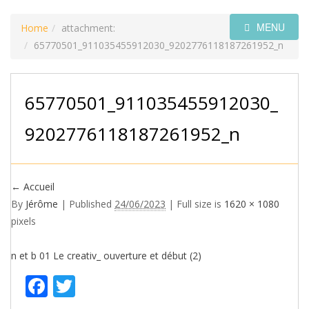
MENU
Home
attachment:
65770501_911035455912030_9202776118187261952_n
65770501_911035455912030_
9202776118187261952_n
←
Accueil
By
Jérôme
|
Published
24/06/2023
| Full size is
1620 × 1080
pixels
n et b 01
Le creativ_ ouverture et début (2)
Facebook
Twitter