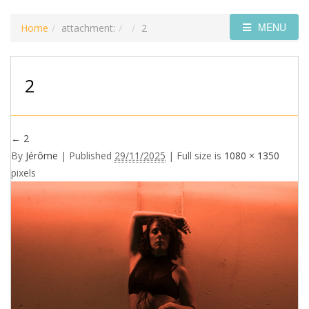
MENU
Home
attachment:
2
2
←
2
By
Jérôme
|
Published
29/11/2025
| Full size is
1080 × 1350
pixels