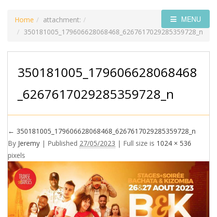
MENU
Home
attachment:
350181005_179606628068468_6267617029285359728_n
350181005_179606628068468
_6267617029285359728_n
←
350181005_179606628068468_6267617029285359728_n
By
Jeremy
|
Published
27/05/2023
| Full size is
1024 × 536
pixels