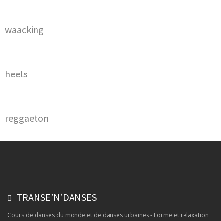
waacking
heels
reggaeton
TRANSE’N’DANSES
Cours de danses du monde et de danses urbaines - Forme et relaxation